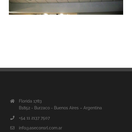
Florida 1783
B1852 - Burzaco - Buenos Aires – Argentina
+54 11 2137 7507
info@aseconsrl.com.ar