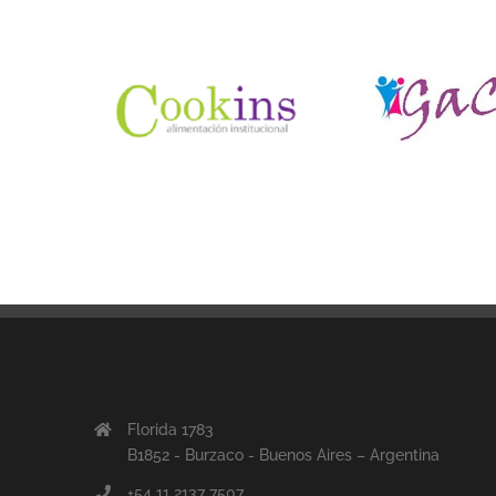
Florida 1783
B1852 - Burzaco - Buenos Aires – Argentina
+54 11 2137 7507