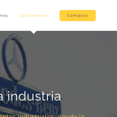
Contacto
omos
Qué hacemos
a industria
ntas Industriales, desde la