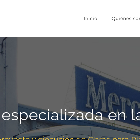
Inicio
Quiénes s
 especializada en l
royecto y ejecución de Obras para Pla