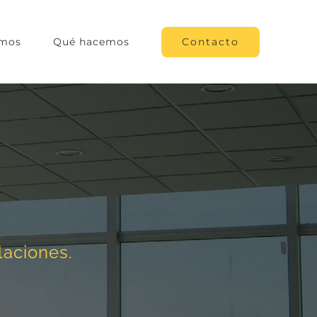
Contacto
omos
Qué hacemos
laciones.