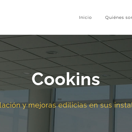
Inicio
Quiénes s
Cookins
ción y mejoras edilicias en sus insta