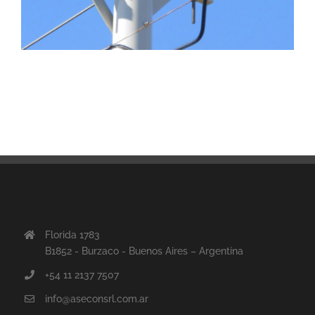
Florida 1783
B1852 - Burzaco - Buenos Aires – Argentina
+54 11 2137 7507
info@aseconsrl.com.ar