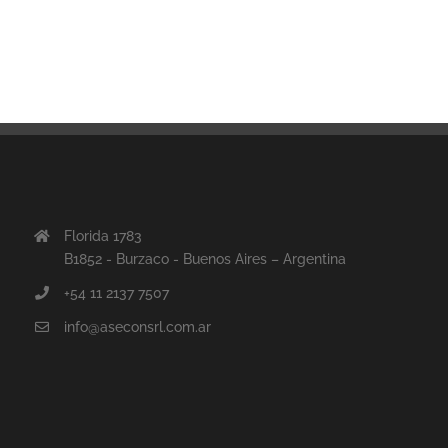
Florida 1783
B1852 - Burzaco - Buenos Aires – Argentina
+54 11 2137 7507
info@aseconsrl.com.ar