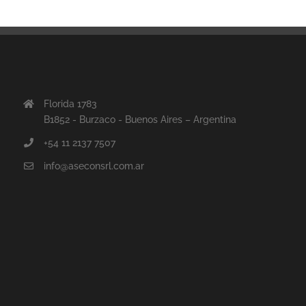
Florida 1783
B1852 - Burzaco - Buenos Aires – Argentina
+54 11 2137 7507
info@aseconsrl.com.ar