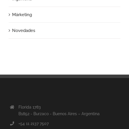
Márketing
Novedades
Florida 1783
B1852 - Burzaco - Buenos Aires – Argentina
+54 11 2137 7507